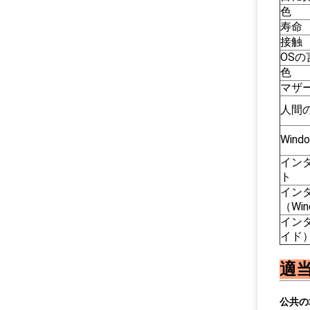
色
寿命
接触
OSの
色
マザ
人間
Win
イン
ト
イン
（Win
イン
イド
適当
公共の