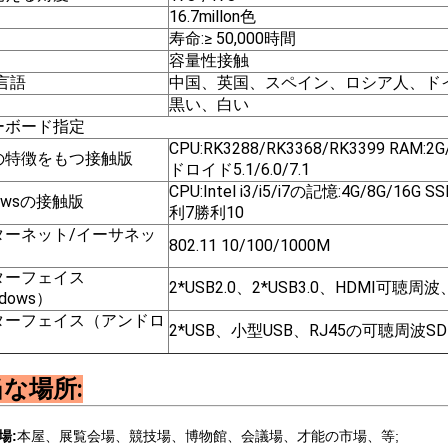
16.7millon色
寿命:≥ 50,000時間
容量性接触
言語
中国、英国、スペイン、ロシア人、ド
黒い、白い
ーボード指定
CPU:RK3288/RK3368/RK3399 RA
の特徴をもつ接触版
ドロイド5.1/6.0/7.1
CPU:Intel i3/i5/i7の記憶:4G/8G/
dowsの接触版
利7勝利10
ターネット/イーサネッ
802.11 10/100/1000M
ターフェイス
2*USB2.0、2*USB3.0、HDMI可聴
dows）
ターフェイス（アンドロ
2*USB、小型USB、RJ45の可聴周波
）
な場所:
場:
本屋、展覧会場、競技場、博物館、会議場、才能の市場、等;