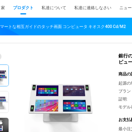
家
プロダクト
私達について
私達に連絡しなさい
ニュー
ートな相互ガイドのタッチ画面 コンピュータ キオスク400 Cd/M2
銀行
ピュー
商品の
起源の
ブラン
証明:
モデル
お支払
最小注