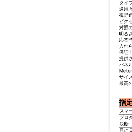
タイプ
適用
視野角:
ピクセル
対照の比
明るさ:
応答時
入れられ
保証:
提供
パネル
Mete
サイズ
最高の決
指定
スマ
プロ
決断
目に