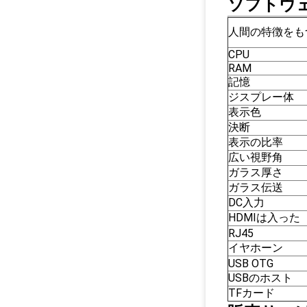
ソフトウェ
人間の特徴をも
CPU
RAM
記憶
ジスプレー体
表示色
決断
表示の比率
広い視野角
ガラス厚さ
ガラス伝送
DC入力
HDMIは入った
RJ45
イヤホーン
USB OTG
USBのホスト
TFカード