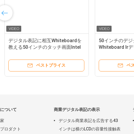
デジタル表記に相互Whiteboardを
50インチのデ
教える50インチのタッチ画面Intel
Whiteboard
i3
定義
ベストプライス
ベ
について
商業デジタル表記の表示
家
デジタル商業表記を広告する43
プロダクト
インチは横のLCDの容量性接触表