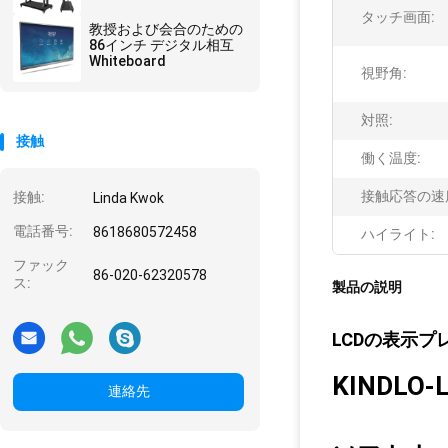
タッチ画面:
教授および会合のための
86インチ デジタル相互
Whiteboard
視野角:
対照:
接触
働く温度:
接触応答の速
接触:
Linda Kwok
電話番号:
8618680572458
ハイライト:
ファック
86-020-62320578
ス:
製品の説明
LCDの表示
KINDLO-
連絡先