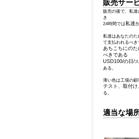
販売サービ
販売の後で、私達
き
私達
24時間では
私達はあなたのた
て支払われるべき
あちこちに
のた
べきである
USD100/の日/
ス
ある。
薄い色は工場の顧
テスト
、取付け
る。
適当な場所