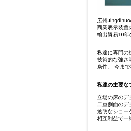
広州Jingd
商業表示装置
輸出貿易10
私達に専門の
技術的な強さ
条件。
今まで
私達の主要な
立場の床のデ
二重側面のデ
透明なショー
相互利益で一