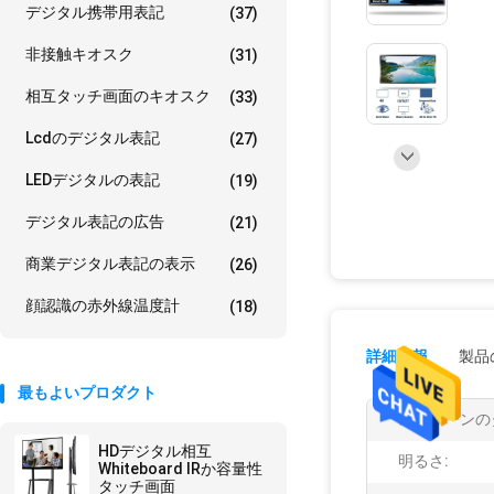
デジタル携帯用表記
(37)
非接触キオスク
(31)
相互タッチ画面のキオスク
(33)
Lcdのデジタル表記
(27)
LEDデジタルの表記
(19)
デジタル表記の広告
(21)
商業デジタル表記の表示
(26)
顔認識の赤外線温度計
(18)
詳細情報
製品
最もよいプロダクト
スクリーンの
HDデジタル相互
明るさ:
Whiteboard IRか容量性
タッチ画面