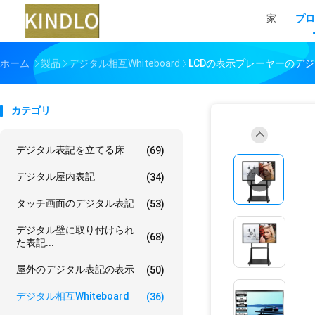
家
プロ
ホーム
製品
デジタル相互whiteboard
LCDの表示プレーヤーのデ
カテゴリ
デジタル表記を立てる床
(69)
デジタル屋内表記
(34)
タッチ画面のデジタル表記
(53)
デジタル壁に取り付けられ
(68)
た表記...
屋外のデジタル表記の表示
(50)
デジタル相互whiteboard
(36)